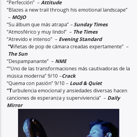
“Perfección” –
Attitud
e
“Blazes a new trail through his emotional landscape”
–
MOJO
“Su álbum que más atrapa”
–
Sunday Times
“Atmosférico y muy lindol” –
The Times
“Atrevido e intenso” –
Evening Standard
RadioAlternativo Live
“V
iñetas de pop de cámara creadas expertamente” –
The Sun
“Despampanante” –
NME
“”Uno de las transformaciones más cautivadoras de la
música moderna” 9/10 –
Crack
“Quema con pasión” 9/10 –
Loud & Quiet
“T
urbulencia emocional y ansiedades diversas hacen
canciones de esperanza y superviviencia” –
Daily
Mirror