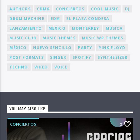
AUTHORS
CDMX
CONCIERTOS
COOL MUSIC
DJ
DRUM MACHINE
EDM
EL PLAZA CONDESA
LANZAMIENTO
MEXICO
MONTERREY
MUSICA
MUSIC CLUB
MUSIC THEMES
MUSIC WP THEMES
MÉXICO
NUEVO SENCILLO
PARTY
PINK FLOYD
POST FORMATS
SINGER
SPOTIFY
SYNTHESIZER
TECHNO
VIDEO
VOICE
YOU MAY ALSO LIKE
CONCIERTOS
0