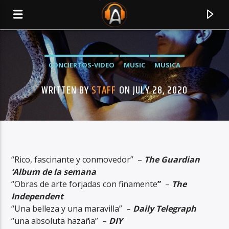
CONCIERTOS-VIDEO
MUSIC
MUSICA
WRITTEN BY
STAFF
ON JULY 28, 2020
“Rico, fascinante y conmovedor” –
The Guardian
‘Album de la semana
“Obras de arte forjadas con finamente
”
–
The
CURRENT TRACK
Independent
TITLE
“Una belleza y una maravilla” –
Daily Telegraph
ARTIST
“una absoluta hazaña” –
DIY