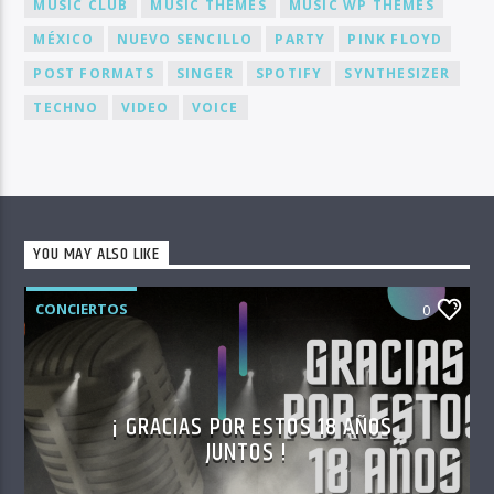
MUSIC CLUB
MUSIC THEMES
MUSIC WP THEMES
MÉXICO
NUEVO SENCILLO
PARTY
PINK FLOYD
POST FORMATS
SINGER
SPOTIFY
SYNTHESIZER
TECHNO
VIDEO
VOICE
YOU MAY ALSO LIKE
CONCIERTOS
0
¡ GRACIAS POR ESTOS 18 AÑOS
JUNTOS !