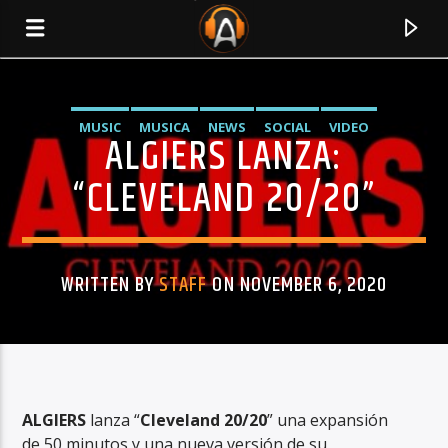
MUSIC
MUSICA
NEWS
SOCIAL
VIDEO
ALGIERS LANZA:
“CLEVELAND 20/20”
WRITTEN BY
STAFF
ON NOVEMBER 6, 2020
CURRENT TRACK
TITLE
ALGIERS
lanza “
Cleveland 20/20
” una expansión
ARTIST
de 50 minutos y una nueva versión de su