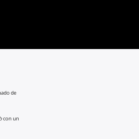
mado de
b
con un