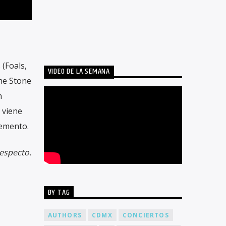
(Foals,
VIDEO DE LA SEMANA
he Stone
n
 viene
lemento.
respecto.
BY TAG
AUTHORS
CDMX
CONCIERTOS