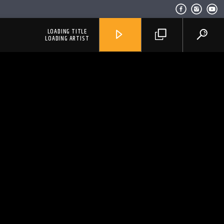
LOADING TITLE
LOADING ARTIST
RadioAlternativo Live