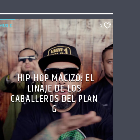
MUSIC
0
HIP-HOP MACIZO: EL
LINAJE DE LOS
CABALLEROS DEL PLAN
G