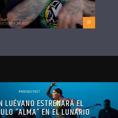
Staff
OCTOBER 24, 2023
PREVIOUS POST
N LUÉVANO ESTRENARÁ EL
ULO “ALMA” EN EL LUNARIO