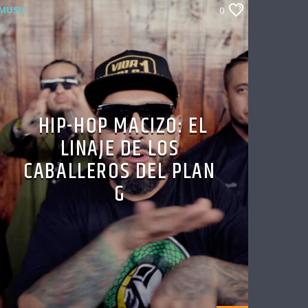
MUSIC
0
HIP-HOP MACIZO: EL
LINAJE DE LOS
CABALLEROS DEL PLAN
G