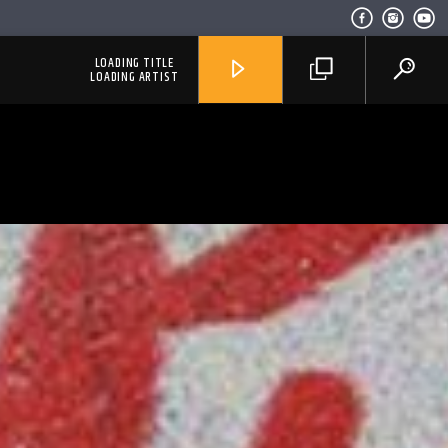
LOADING TITLE
LOADING ARTIST
RadioAlternativo Live