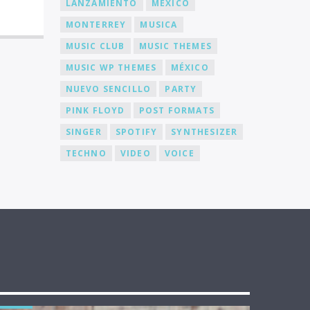
LANZAMIENTO
MEXICO
MONTERREY
MUSICA
MUSIC CLUB
MUSIC THEMES
MUSIC WP THEMES
MÉXICO
NUEVO SENCILLO
PARTY
PINK FLOYD
POST FORMATS
SINGER
SPOTIFY
SYNTHESIZER
TECHNO
VIDEO
VOICE