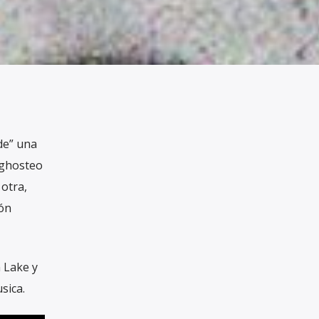
de” una
 ghosteo
otra,
ión
 Lake y
sica.