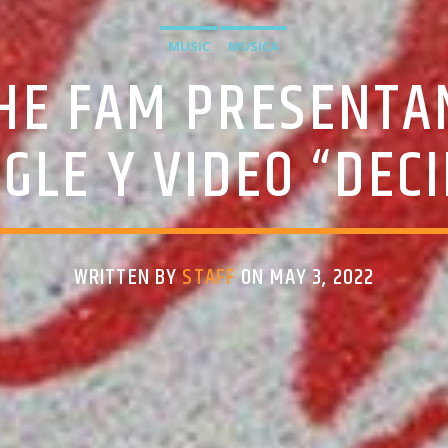
MUSIC
MUSICA
THE FAM PRESENTA
NGLE Y VIDEO “DECI
WRITTEN BY
STAFF
ON MAY 3, 2022