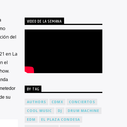
a
VIDEO DE LA SEMANA
omo
ción del
21 en La
n el
show.
anda
BY TAG
ometedor
de su
AUTHORS
CDMX
CONCIERTOS
COOL MUSIC
DJ
DRUM MACHINE
EDM
EL PLAZA CONDESA