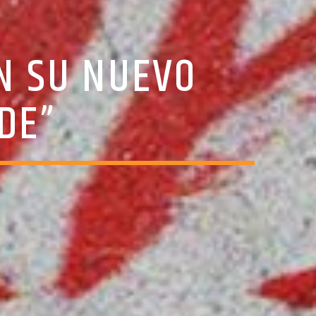
N SU NUEVO
DE”