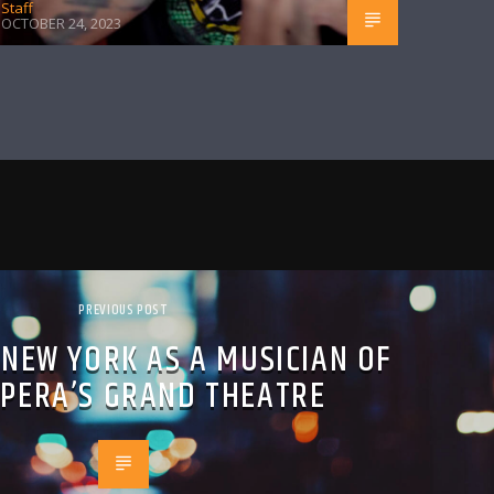
Staff
OCTOBER 24, 2023
PREVIOUS POST
N NEW YORK AS A MUSICIAN OF
OPERA’S GRAND THEATRE