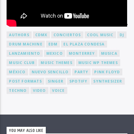
BY TAG
AUTHORS
CDMX
CONCIERTOS
COOL MUSIC
DJ
DRUM MACHINE
EDM
EL PLAZA CONDESA
LANZAMIENTO
MEXICO
MONTERREY
MUSICA
MUSIC CLUB
MUSIC THEMES
MUSIC WP THEMES
MÉXICO
NUEVO SENCILLO
PARTY
PINK FLOYD
POST FORMATS
SINGER
SPOTIFY
SYNTHESIZER
TECHNO
VIDEO
VOICE
YOU MAY ALSO LIKE