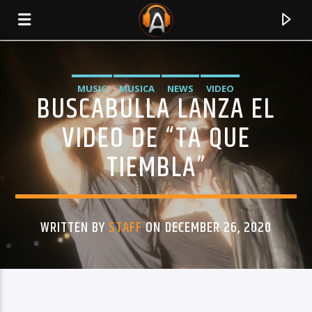
MUSIC
MUSICA
NEWS
VIDEO
BUSCABULLA LANZA EL
VIDEO DE “TA QUE
TIEMBLA”
WRITTEN BY
STAFF
ON DECEMBER 26, 2020
CURRENT TRACK
TITLE
ARTIST