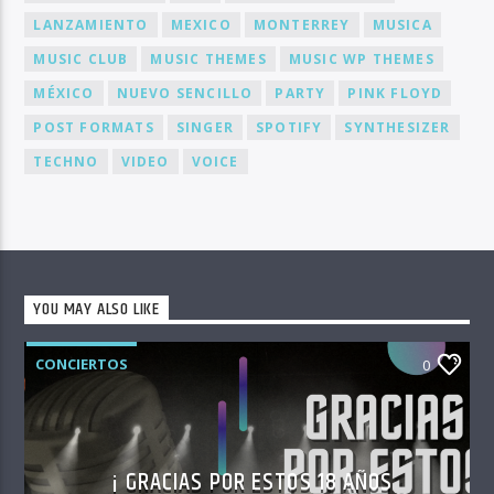
LANZAMIENTO
MEXICO
MONTERREY
MUSICA
MUSIC CLUB
MUSIC THEMES
MUSIC WP THEMES
MÉXICO
NUEVO SENCILLO
PARTY
PINK FLOYD
POST FORMATS
SINGER
SPOTIFY
SYNTHESIZER
TECHNO
VIDEO
VOICE
YOU MAY ALSO LIKE
CONCIERTOS
0
¡ GRACIAS POR ESTOS 18 AÑOS