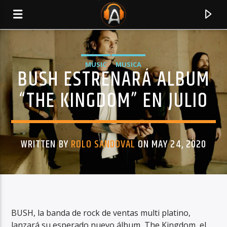
MUSIC
MUSICA
BUSH ESTRENARÁ ALBUM
“THE KINGDOM” EN JULIO
WRITTEN BY
ROLO SANDOVAL
ON MAY 24, 2020
CURRENT TRACK
TITLE
BUSH, la banda de rock de ventas multi platino,
ARTIST
lanzará su esperado nuevo álbum, The Kingdom, el