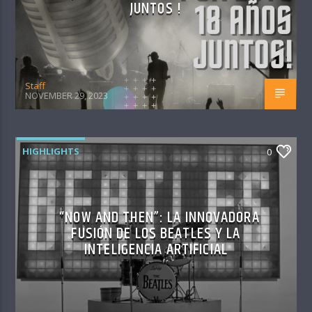
JUNTOS !
Staff
NOVEMBER 29, 2023
HIGHLIGHTS
0
“NOW AND THEN”: LA INNOVADORA
FUSIÓN DE LOS BEATLES Y LA
INTELIGENCIA ARTIFICIAL