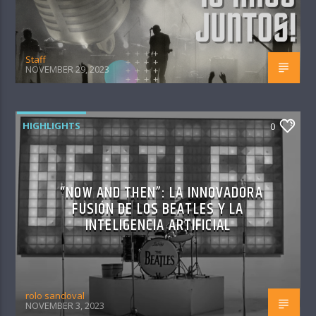
Staff
NOVEMBER 29, 2023
HIGHLIGHTS
0
“NOW AND THEN”: LA INNOVADORA
FUSIÓN DE LOS BEATLES Y LA
INTELIGENCIA ARTIFICIAL
rolo sandoval
NOVEMBER 3, 2023