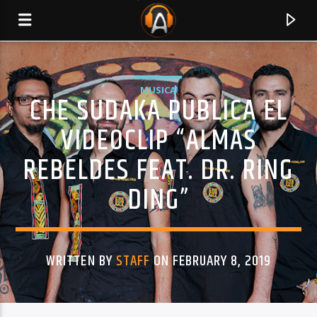
MUSICA
CHE SUDAKA PUBLICA EL
VIDEOCLIP “ALMAS
REBELDES FEAT. DR. RING
DING”
WRITTEN BY
STAFF
ON FEBRUARY 8, 2019
CURRENT TRACK
TITLE
ARTIST