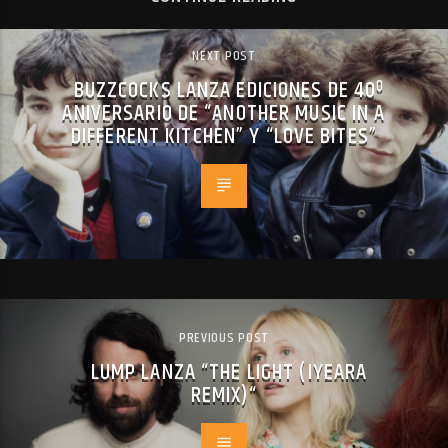
NEXT POST
BUZZCOCKS LANZA EDICIONES DE 40º
ANIVERSARIO DE “ANOTHER MUSIC IN A
DIFFERENT KITCHEN” Y “LOVE BITES”
PREVIOUS POST
LUMP LANZA “THE LIGHT (IYEARA
REMIX)“