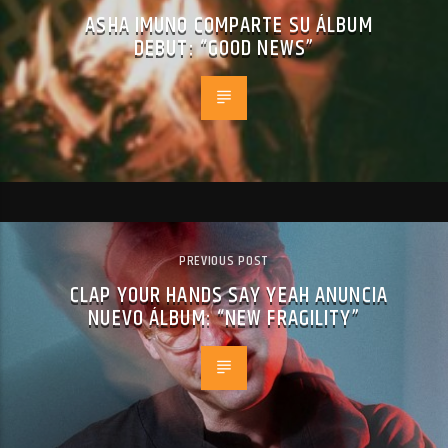
ASHA IMUNO COMPARTE SU ÁLBUM
DEBUT: “GOOD NEWS”
PREVIOUS POST
CLAP YOUR HANDS SAY YEAH ANUNCIA
NUEVO ÁLBUM: “NEW FRAGILITY”