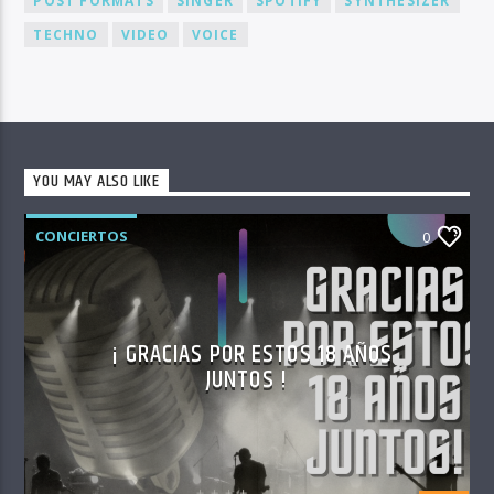
POST FORMATS
SINGER
SPOTIFY
SYNTHESIZER
TECHNO
VIDEO
VOICE
YOU MAY ALSO LIKE
CONCIERTOS
0
¡ GRACIAS POR ESTOS 18 AÑOS
JUNTOS !