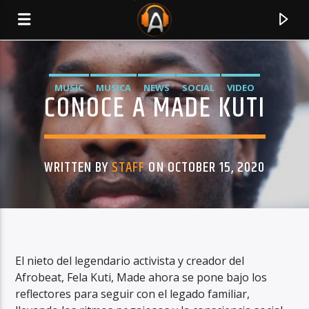
MUSIC
MUSICA
NEWS
SOCIAL
VIDEO
CONOCE A MADE KUTI
WRITTEN BY
STAFF
ON OCTOBER 15, 2020
CURRENT TRACK
El nieto del legendario activista y creador del
Afrobeat, Fela Kuti, Made ahora se pone bajo los
TITLE
reflectores para seguir con el legado familiar,
ARTIST