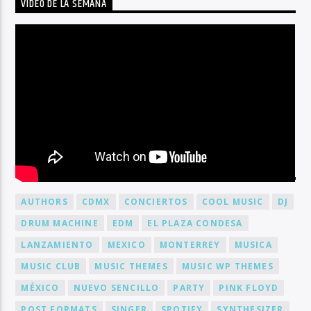
VIDEO DE LA SEMANA
BY TAG
AUTHORS
CDMX
CONCIERTOS
COOL MUSIC
DJ
DRUM MACHINE
EDM
EL PLAZA CONDESA
LANZAMIENTO
MEXICO
MONTERREY
MUSICA
MUSIC CLUB
MUSIC THEMES
MUSIC WP THEMES
MÉXICO
NUEVO SENCILLO
PARTY
PINK FLOYD
POST FORMATS
SINGER
SPOTIFY
SYNTHESIZER