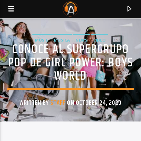
MUSIC
MUSICA
NEWS
VIDEO
CONOCE AL SUPERGRUPO
POP DE GIRL POWER: BOYS
WORLD
WRITTEN BY
STAFF
ON OCTOBER 24, 2020
CURRENT TRACK
TITLE
ARTIST