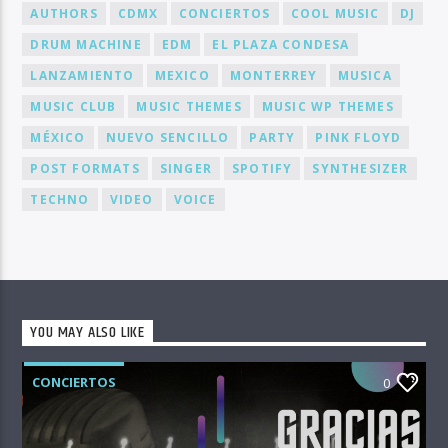
AUTHORS
CDMX
CONCIERTOS
COOL MUSIC
DJ
DRUM MACHINE
EDM
EL PLAZA CONDESA
LANZAMIENTO
MEXICO
MONTERREY
MUSICA
MUSIC CLUB
MUSIC THEMES
MUSIC WP THEMES
MÉXICO
NUEVO SENCILLO
PARTY
PINK FLOYD
POST FORMATS
SINGER
SPOTIFY
SYNTHESIZER
TECHNO
VIDEO
VOICE
YOU MAY ALSO LIKE
CONCIERTOS
0