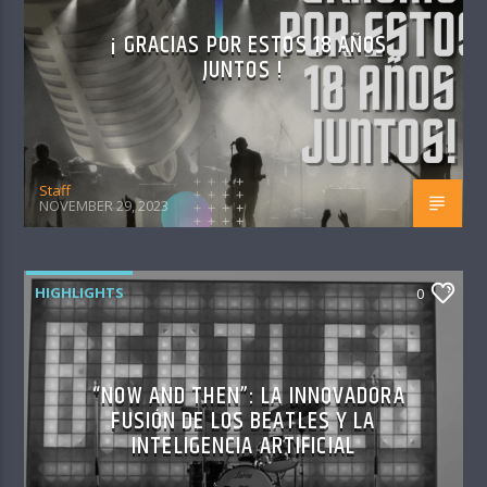
¡ GRACIAS POR ESTOS 18 AÑOS
JUNTOS !
Staff
NOVEMBER 29, 2023
HIGHLIGHTS
0
“NOW AND THEN”: LA INNOVADORA
FUSIÓN DE LOS BEATLES Y LA
INTELIGENCIA ARTIFICIAL