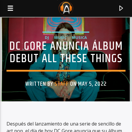
DJ
MUSIC
MUSICA
DC GORE ANUNCIA ÁLBUM
DEBUT ALL THESE THINGS
WRITTEN BY
STAFF
ON MAY 5, 2022
CURRENT TRACK
TITLE
Después del lanzamiento de una serie de sencillo de
ARTIST
art pop, el día de hoy DC Gore anuncia que su álbum