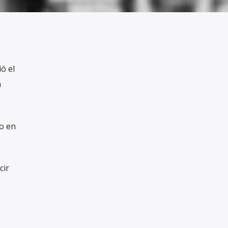
ó el
n
o en
cir