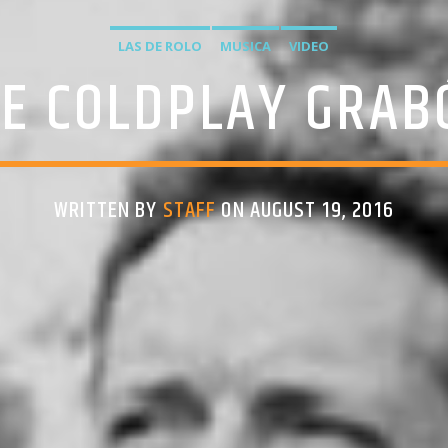
LAS DE ROLO
MUSICA
VIDEO
UE COLDPLAY GRAB
WRITTEN BY
STAFF
ON AUGUST 19, 2016