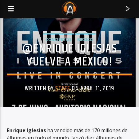
CONCIERTOS
MEXICO
@ENRIQUE IGLESIAS
VUELVE A MÉXICO!
WRITTEN BY
STAFF
ON APRIL 11, 2019
CURRENT TRACK
TITLE
Enrique Iglesias
ha vendido más de 170 millones de
ARTIST
álbumes en todo el mundo, lanzó diez álbumes de