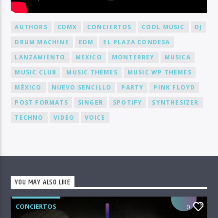
BY TAG
AUTHORS
CDMX
CONCIERTOS
COOL MUSIC
DJ
DRUM MACHINE
EDM
EL PLAZA CONDESA
LANZAMIENTO
MEXICO
MONTERREY
MUSICA
MUSIC CLUB
MUSIC THEMES
MUSIC WP THEMES
MÉXICO
NUEVO SENCILLO
PARTY
PINK FLOYD
POST FORMATS
SINGER
SPOTIFY
SYNTHESIZER
TECHNO
VIDEO
VOICE
YOU MAY ALSO LIKE
CONCIERTOS
0