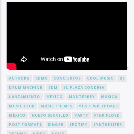
BY TAG
AUTHORS
CDMX
CONCIERTOS
COOL MUSIC
DJ
DRUM MACHINE
EDM
EL PLAZA CONDESA
LANZAMIENTO
MEXICO
MONTERREY
MUSICA
MUSIC CLUB
MUSIC THEMES
MUSIC WP THEMES
MÉXICO
NUEVO SENCILLO
PARTY
PINK FLOYD
POST FORMATS
SINGER
SPOTIFY
SYNTHESIZER
TECHNO
VIDEO
VOICE