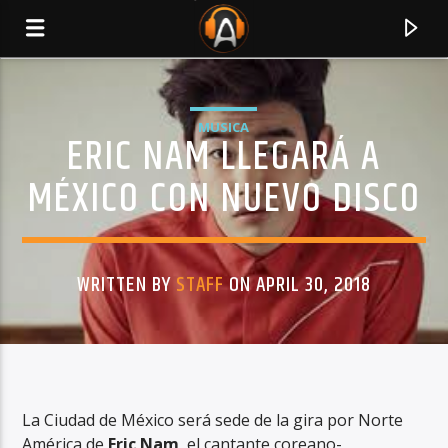
MUSICA
ERIC NAM LLEGARÁ A
MÉXICO CON NUEVO DISCO
WRITTEN BY
STAFF
ON APRIL 30, 2018
CURRENT TRACK
TITLE
La Ciudad de México será sede de la gira por Norte
ARTIST
América de
Eric Nam
, el cantante coreano-