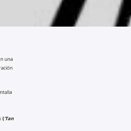
en una
ración
ntalla
k
(
‘Tan