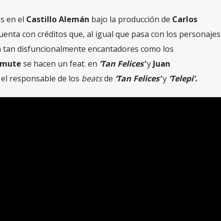
s en el
Castillo Alemán
bajo la producción de
Carlos
uenta con créditos que, al igual que pasa con los personajes
 tan disfuncionalmente encantadores como los
amute
se hacen un feat. en
‘Tan Felices’
y
Juan
el responsable de los
beats
de
‘Tan Felices’
y
‘Telepi’.