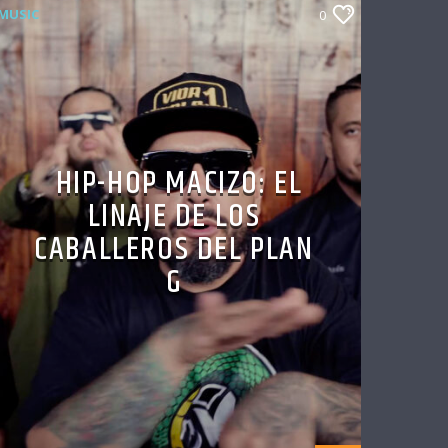
MUSIC
0
HIP-HOP MACIZO: EL
LINAJE DE LOS
CABALLEROS DEL PLAN
G