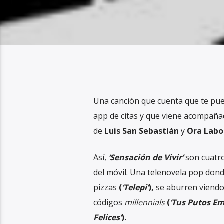
Una canción que cuenta que te pue
app de citas y que viene acompañ
de
Luis San Sebastián
y
Ora Labo
Así,
‘Sensación de Vivir’
son cuatr
del móvil. Una telenovela pop do
pizzas
(
‘Telepi’
),
se aburren viendo
códigos
millennials
(
‘Tus Putos Em
Felices’
).