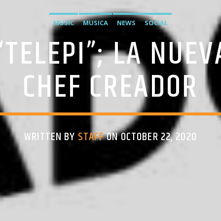
MUSIC
MUSICA
NEWS
SOCIAL
“TELEPI”; LA NUEV
CHEF CREADOR
WRITTEN BY
STAFF
ON OCTOBER 22, 2020