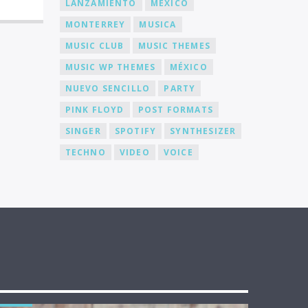
LANZAMIENTO
MEXICO
MONTERREY
MUSICA
MUSIC CLUB
MUSIC THEMES
MUSIC WP THEMES
MÉXICO
NUEVO SENCILLO
PARTY
PINK FLOYD
POST FORMATS
SINGER
SPOTIFY
SYNTHESIZER
TECHNO
VIDEO
VOICE