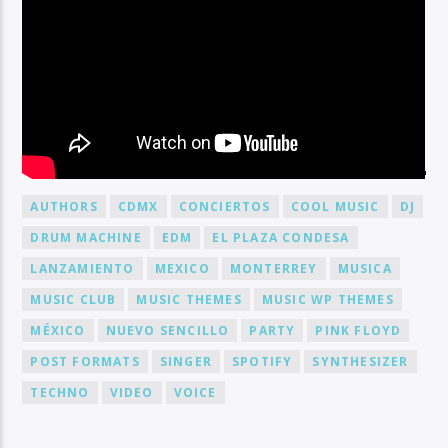
BY TAG
AUTHORS
CDMX
CONCIERTOS
COOL MUSIC
DJ
DRUM MACHINE
EDM
EL PLAZA CONDESA
LANZAMIENTO
MEXICO
MONTERREY
MUSICA
MUSIC CLUB
MUSIC THEMES
MUSIC WP THEMES
MÉXICO
NUEVO SENCILLO
PARTY
PINK FLOYD
POST FORMATS
SINGER
SPOTIFY
SYNTHESIZER
TECHNO
VIDEO
VOICE