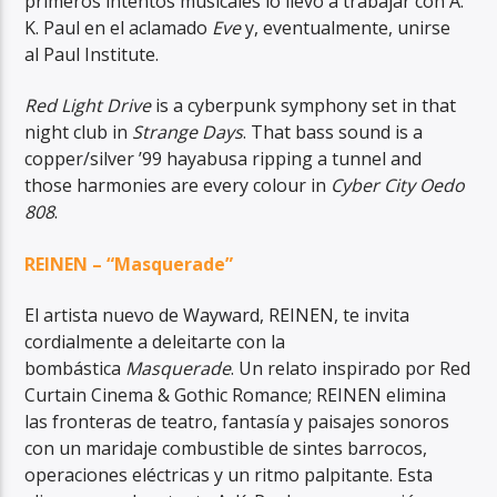
primeros intentos musicales lo llevó a trabajar con A.
K. Paul en el aclamado
Eve
y, eventualmente, unirse
al Paul Institute.
Red Light Drive
is a cyberpunk symphony set in that
night club in
Strange Days
. That bass sound is a
copper/silver ’99 hayabusa ripping a tunnel and
those harmonies are every colour in
Cyber City Oedo
808
.
REINEN – “Masquerade”
El artista nuevo de Wayward, REINEN, te invita
cordialmente a deleitarte con la
bombástica
Masquerade
. Un relato inspirado por Red
Curtain Cinema & Gothic Romance; REINEN elimina
las fronteras de teatro, fantasía y paisajes sonoros
con un maridaje combustible de sintes barrocos,
operaciones eléctricas y un ritmo palpitante. Esta