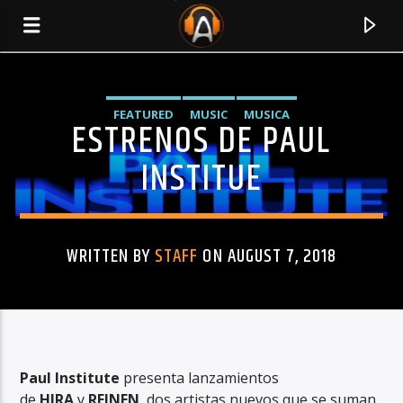
FEATURED
MUSIC
MUSICA
ESTRENOS DE PAUL
INSTITUE
WRITTEN BY
STAFF
ON AUGUST 7, 2018
CURRENT TRACK
TITLE
Paul Institute
presenta lanzamientos
ARTIST
de
HIRA
y
REINEN
, dos artistas nuevos que se suman