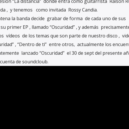
sión “La distancia” donde entra como guitarrista Raison R
banda , y tenemos como invitada Rossy Candia.
ntena la banda decide grabar de forma de cada uno de sus
 su primer EP , llamado “Oscuridad” , y además precisament
s vídeos de los temas que son parte de nuestro disco , vid
ridad” , “Dentro de ti” entre otros, actualmente los encuen
entemente lanzado “Oscuridad” el 30 de sept del presente añ
cuenta de soundcloub.