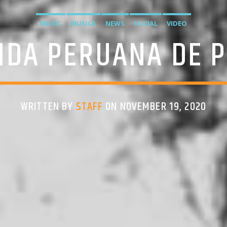
MUSIC
MUSICA
NEWS
SOCIAL
VIDEO
NDA PERUANA DE 
WRITTEN BY
STAFF
ON NOVEMBER 19, 2020