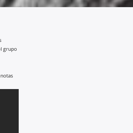
s
el grupo
 notas