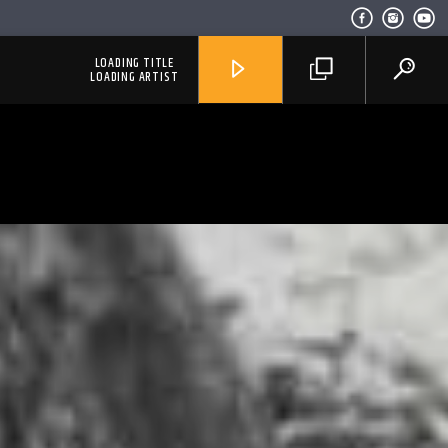
LOADING TITLE
LOADING ARTIST
RadioAlternativo Live