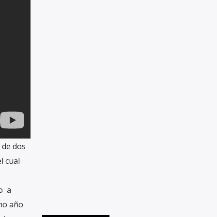
 de dos
l cual
to a
smo año