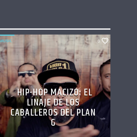
MUSIC
0
HIP-HOP MACIZO: EL
LINAJE DE LOS
CABALLEROS DEL PLAN
G