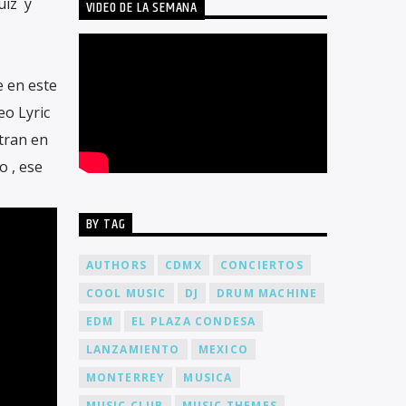
uiz y
VIDEO DE LA SEMANA
e en este
eo Lyric
tran en
o , ese
BY TAG
AUTHORS
CDMX
CONCIERTOS
COOL MUSIC
DJ
DRUM MACHINE
EDM
EL PLAZA CONDESA
LANZAMIENTO
MEXICO
MONTERREY
MUSICA
MUSIC CLUB
MUSIC THEMES