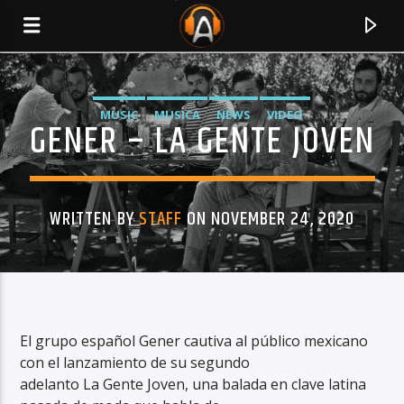
MUSIC
MUSICA
NEWS
VIDEO
GENER – LA GENTE JOVEN
WRITTEN BY
STAFF
ON NOVEMBER 24, 2020
CURRENT TRACK
El grupo español Gener cautiva al público mexicano
con el lanzamiento de su segundo
TITLE
adelanto La Gente Joven, una balada en clave latina
ARTIST