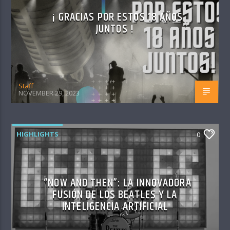
¡ GRACIAS POR ESTOS 18 AÑOS
JUNTOS !
Staff
NOVEMBER 29, 2023
HIGHLIGHTS
0
“NOW AND THEN”: LA INNOVADORA
FUSIÓN DE LOS BEATLES Y LA
INTELIGENCIA ARTIFICIAL