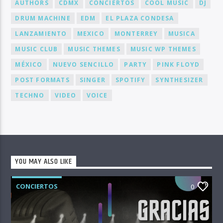
AUTHORS
CDMX
CONCIERTOS
COOL MUSIC
DJ
DRUM MACHINE
EDM
EL PLAZA CONDESA
LANZAMIENTO
MEXICO
MONTERREY
MUSICA
MUSIC CLUB
MUSIC THEMES
MUSIC WP THEMES
MÉXICO
NUEVO SENCILLO
PARTY
PINK FLOYD
POST FORMATS
SINGER
SPOTIFY
SYNTHESIZER
TECHNO
VIDEO
VOICE
YOU MAY ALSO LIKE
CONCIERTOS
0