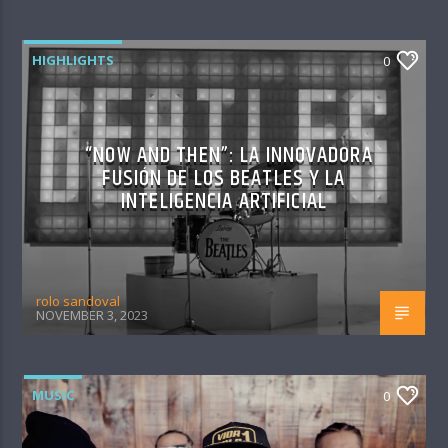
HIGHLIGHTS
0
“NOW AND THEN”: LA INNOVADORA
FUSIÓN DE LOS BEATLES Y LA
INTELIGENCIA ARTIFICIAL
rolo sandoval
NOVEMBER 3, 2023
MUSIC
0