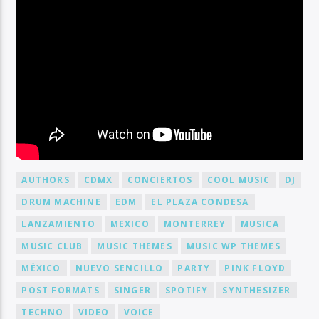
BY TAG
AUTHORS
CDMX
CONCIERTOS
COOL MUSIC
DJ
DRUM MACHINE
EDM
EL PLAZA CONDESA
LANZAMIENTO
MEXICO
MONTERREY
MUSICA
MUSIC CLUB
MUSIC THEMES
MUSIC WP THEMES
MÉXICO
NUEVO SENCILLO
PARTY
PINK FLOYD
POST FORMATS
SINGER
SPOTIFY
SYNTHESIZER
TECHNO
VIDEO
VOICE