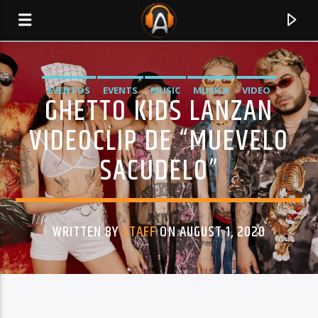
EVENTOS
EVENTS
MUSIC
MUSICA
VIDEO
GHETTO KIDS LANZAN
VIDEOCLIP DE “MUEVELO
SACUDELO”
WRITTEN BY
STAFF
ON AUGUST 1, 2020
CURRENT TRACK
TITLE
ARTIST