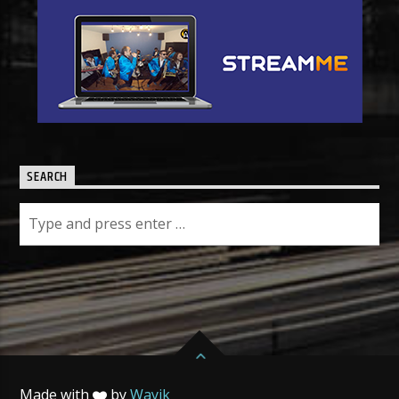
SEARCH
Made with
by
Wayik