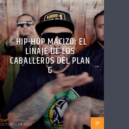
HIP-HOP MACIZO: EL
LINAJE DE LOS
CABALLEROS DEL PLAN
G
Staff
OCTOBER 24, 2023