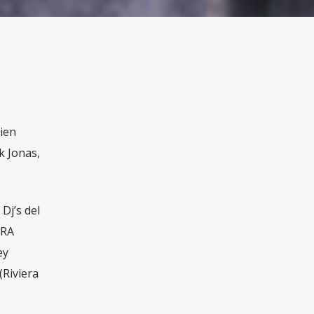
ien
k Jonas,
Dj’s del
TRA
ey
(Riviera