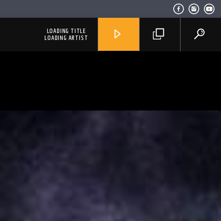
LOADING TITLE
LOADING ARTIST
RadioAlternativo Live