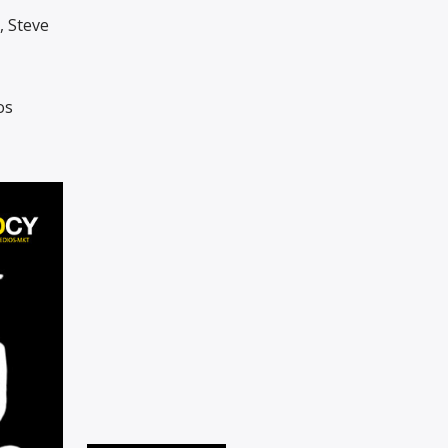
, Steve
os