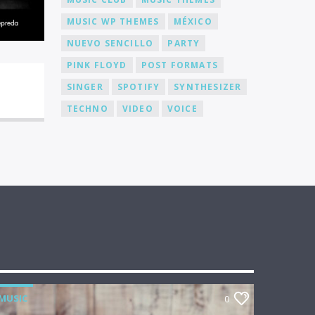
MUSIC WP THEMES
MÉXICO
NUEVO SENCILLO
PARTY
PINK FLOYD
POST FORMATS
SINGER
SPOTIFY
SYNTHESIZER
TECHNO
VIDEO
VOICE
MUSIC
0