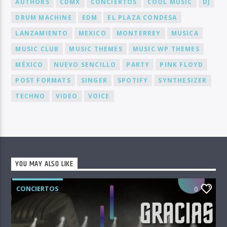
AUTHORS
CDMX
CONCIERTOS
COOL MUSIC
DJ
DRUM MACHINE
EDM
EL PLAZA CONDESA
LANZAMIENTO
MEXICO
MONTERREY
MUSICA
MUSIC CLUB
MUSIC THEMES
MUSIC WP THEMES
MÉXICO
NUEVO SENCILLO
PARTY
PINK FLOYD
POST FORMATS
SINGER
SPOTIFY
SYNTHESIZER
TECHNO
VIDEO
VOICE
YOU MAY ALSO LIKE
CONCIERTOS
0