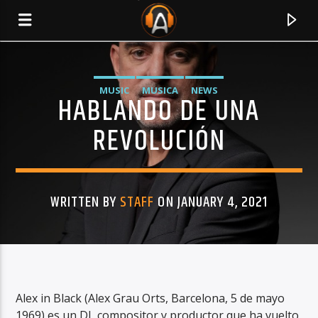
MUSIC
MUSICA
NEWS
HABLANDO DE UNA
REVOLUCIÓN
WRITTEN BY
STAFF
ON JANUARY 4, 2021
CURRENT TRACK
TITLE
Alex in Black (Alex Grau Orts, Barcelona, 5 de mayo
ARTIST
1969) es un DJ, compositor y productor que ha vuelto