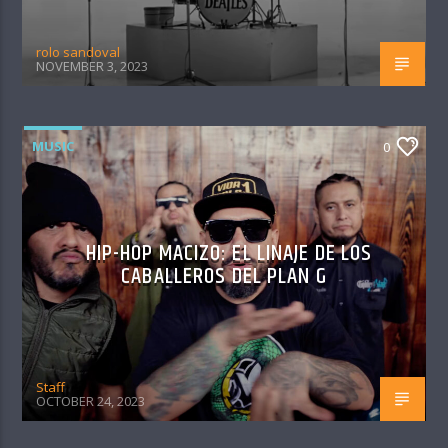
rolo sandoval
NOVEMBER 3, 2023
MUSIC
0
HIP-HOP MACIZO: EL LINAJE DE LOS
CABALLEROS DEL PLAN G
Staff
OCTOBER 24, 2023