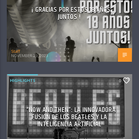
¡ GRACIAS POR ESTOS 18 AÑOS
JUNTOS !
Staff
NOVEMBER 29, 2023
HIGHLIGHTS
0
“NOW AND THEN”: LA INNOVADORA
FUSIÓN DE LOS BEATLES Y LA
INTELIGENCIA ARTIFICIAL