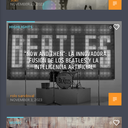
Staff
NOVEMBER 29, 2023
HIGHLIGHTS
0
“NOW AND THEN”: LA INNOVADORA
FUSIÓN DE LOS BEATLES Y LA
INTELIGENCIA ARTIFICIAL
rolo sandoval
NOVEMBER 3, 2023
MUSIC
0