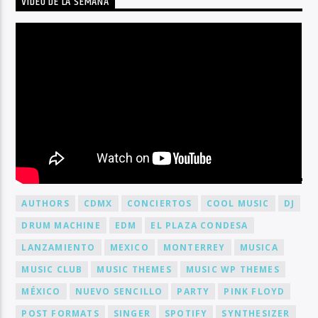
VIDEO DE LA SEMANA
BY TAG
AUTHORS
CDMX
CONCIERTOS
COOL MUSIC
DJ
DRUM MACHINE
EDM
EL PLAZA CONDESA
LANZAMIENTO
MEXICO
MONTERREY
MUSICA
MUSIC CLUB
MUSIC THEMES
MUSIC WP THEMES
MÉXICO
NUEVO SENCILLO
PARTY
PINK FLOYD
POST FORMATS
SINGER
SPOTIFY
SYNTHESIZER