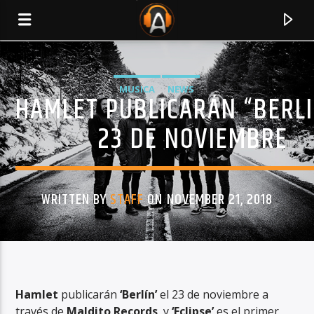
MUSICA
NEWS
HAMLET PUBLICARÁN “BERLI
23 DE NOVIEMBRE
WRITTEN BY
STAFF
ON NOVEMBER 21, 2018
CURRENT TRACK
TITLE
Hamlet
publicarán
‘Berlín’
el 23 de noviembre a
ARTIST
través de
Maldito Records
, y
‘Eclipse’
es el primer