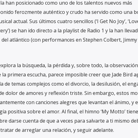
e la han posicionado como uno de los talentos nuevos más
sonido ferozmente auténtico y crudo ha servido como una 
ical actual. Sus últimos cuatro sencillos (‘I Get No Joy’, ‘Lov
y’) se han ido directo a la playlist de Radio 1 y la han llevad
del atlántico (con performances en Stephen Colbert, Jimmy 
e explora la búsqueda, la pérdida y, sobre todo, la observación
 la primera escucha, parece imposible creer que Jade Bird 
 de temas complejos como el divorcio, la desilusión, el eng
de dolor de amores y reflexión triste. Sin embargo, estos 
tantemente con canciones alegres que levantan el ánimo, y 
gía positiva sobre el amor. Al final, el himno ‘My Motto’ tiene
bre darse cuenta de que a veces para salvarte a ti mismo de
 tratar de arreglar una relación, y seguir adelante.