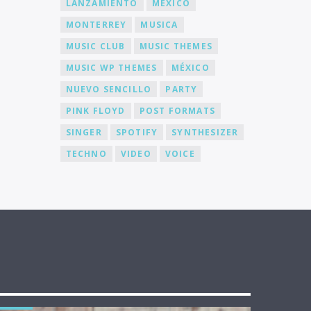
LANZAMIENTO
MEXICO
MONTERREY
MUSICA
MUSIC CLUB
MUSIC THEMES
MUSIC WP THEMES
MÉXICO
NUEVO SENCILLO
PARTY
PINK FLOYD
POST FORMATS
SINGER
SPOTIFY
SYNTHESIZER
TECHNO
VIDEO
VOICE