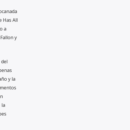
bocanada
e Has All
o a
Fallon y
 del
apenas
año y la
momentos
en
 la
bes