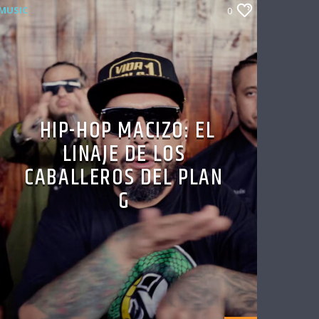
MUSIC
0
HIP-HOP MACIZO: EL
LINAJE DE LOS
CABALLEROS DEL PLAN
G