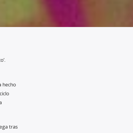
o’.
a hecho
ciclo
a
lega tras