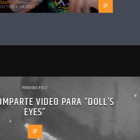
Staff
OCTOBER 24, 2023
PREVIOUS POST
MPARTE VIDEO PARA “DOLL’S
EYES”