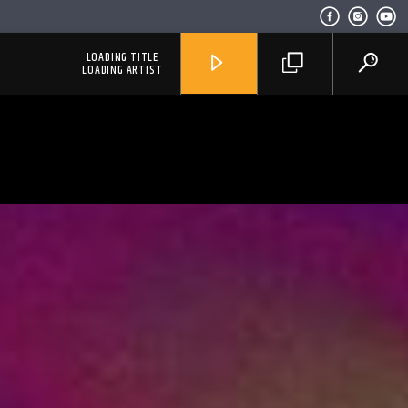
LOADING TITLE
LOADING ARTIST
RadioAlternativo Live