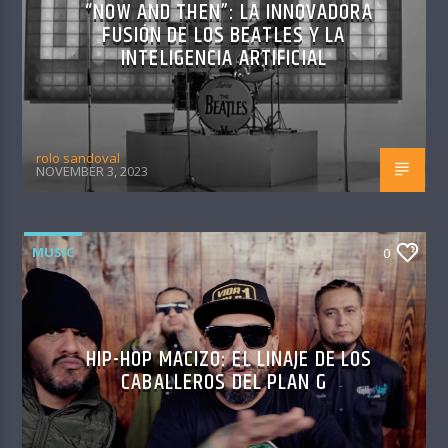
“NOW AND THEN”: LA INNOVADORA
FUSIÓN DE LOS BEATLES Y LA
INTELIGENCIA ARTIFICIAL
rolo sandoval
NOVEMBER 3, 2023
MUSIC
0
HIP-HOP MACIZO: EL LINAJE DE LOS
CABALLEROS DEL PLAN G