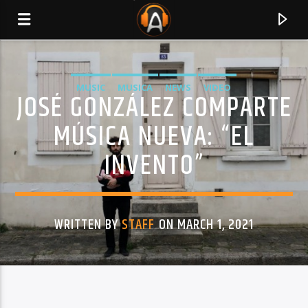
MUSIC
MUSICA
NEWS
VIDEO
JOSÉ GONZÁLEZ COMPARTE
MÚSICA NUEVA: “EL
INVENTO”
WRITTEN BY
STAFF
ON MARCH 1, 2021
CURRENT TRACK
TITLE
ARTIST