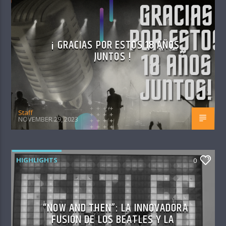
¡ GRACIAS POR ESTOS 18 AÑOS
JUNTOS !
Staff
NOVEMBER 29, 2023
HIGHLIGHTS
0
“NOW AND THEN”: LA INNOVADORA
FUSIÓN DE LOS BEATLES Y LA