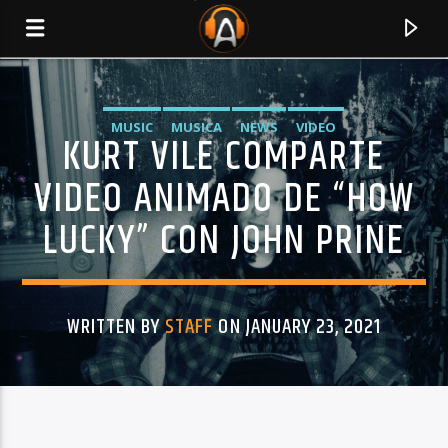
MUSIC
MUSICA
NEWS
VIDEO
KURT VILE COMPARTE
VIDEO ANIMADO DE “HOW
LUCKY” CON JOHN PRINE
WRITTEN BY
STAFF
ON JANUARY 23, 2021
CURRENT TRACK
TITLE
ARTIST