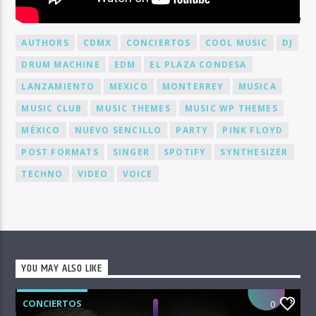
BY TAG
AUTHORS
CDMX
CONCIERTOS
COOL MUSIC
DJ
DRUM MACHINE
EDM
EL PLAZA CONDESA
LANZAMIENTO
MEXICO
MONTERREY
MUSICA
MUSIC CLUB
MUSIC THEMES
MUSIC WP THEMES
MÉXICO
NUEVO SENCILLO
PARTY
PINK FLOYD
POST FORMATS
SINGER
SPOTIFY
SYNTHESIZER
TECHNO
VIDEO
VOICE
YOU MAY ALSO LIKE
CONCIERTOS
0