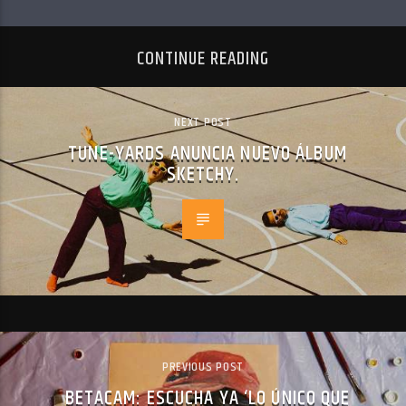
CONTINUE READING
NEXT POST
TUNE-YARDS ANUNCIA NUEVO ÁLBUM
SKETCHY.
PREVIOUS POST
BETACAM: ESCUCHA YA ‘LO ÚNICO QUE