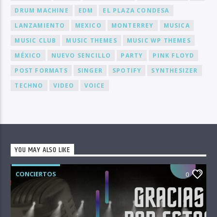
DRUM MACHINE
EDM
EL PLAZA CONDESA
LANZAMIENTO
MEXICO
MONTERREY
MUSICA
MUSIC CLUB
MUSIC THEMES
MUSIC WP THEMES
MÉXICO
NUEVO SENCILLO
PARTY
PINK FLOYD
POST FORMATS
SINGER
SPOTIFY
SYNTHESIZER
TECHNO
VIDEO
VOICE
YOU MAY ALSO LIKE
CONCIERTOS
0