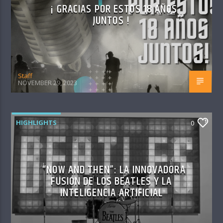
¡ GRACIAS POR ESTOS 18 AÑOS
JUNTOS !
Staff
NOVEMBER 29, 2023
HIGHLIGHTS
0
“NOW AND THEN”: LA INNOVADORA
FUSIÓN DE LOS BEATLES Y LA
INTELIGENCIA ARTIFICIAL