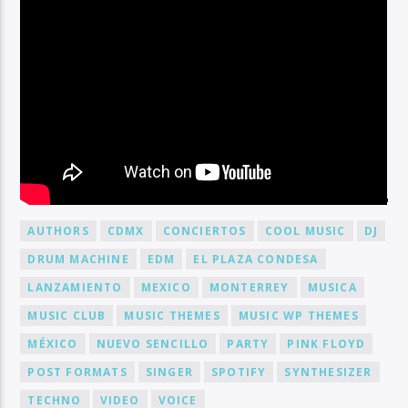
BY TAG
AUTHORS
CDMX
CONCIERTOS
COOL MUSIC
DJ
DRUM MACHINE
EDM
EL PLAZA CONDESA
LANZAMIENTO
MEXICO
MONTERREY
MUSICA
MUSIC CLUB
MUSIC THEMES
MUSIC WP THEMES
MÉXICO
NUEVO SENCILLO
PARTY
PINK FLOYD
POST FORMATS
SINGER
SPOTIFY
SYNTHESIZER
TECHNO
VIDEO
VOICE