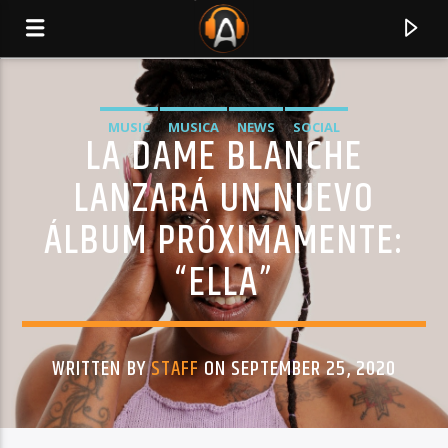
MUSIC
MUSICA
NEWS
SOCIAL
LA DAME BLANCHE
LANZARÁ UN NUEVO
ÁLBUM PRÓXIMAMENTE:
“ELLA”
WRITTEN BY
STAFF
ON SEPTEMBER 25, 2020
CURRENT TRACK
TITLE
ARTIST