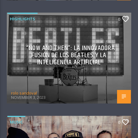
HIGHLIGHTS
0
“NOW AND THEN”: LA INNOVADORA
FUSIÓN DE LOS BEATLES Y LA
INTELIGENCIA ARTIFICIAL
rolo sandoval
NOVEMBER 3, 2023
MUSIC
0