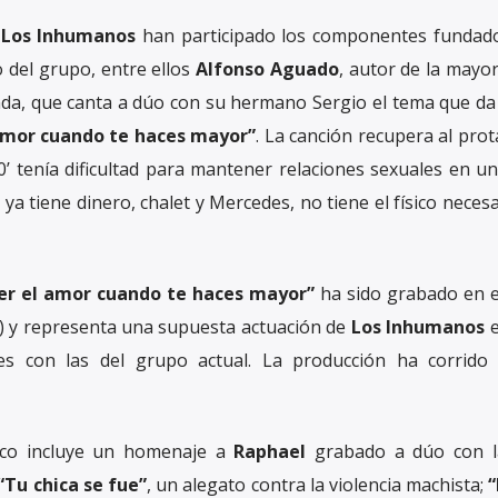
e
Los Inhumanos
han participado los componentes fundad
 del grupo, entre ellos
Alfonso Aguado
, autor de la mayor
nda, que canta a dúo con su hermano Sergio el tema que d
 amor cuando te haces mayor”
. La canción recupera al pro
0’ tenía dificultad para mantener relaciones sexuales en u
a tiene dinero, chalet y Mercedes, no tiene el físico neces
cer el amor cuando te haces mayor”
ha sido grabado en e
) y representa una supuesta actuación de
Los Inhumanos
e
s con las del grupo actual. La producción ha corrido
isco incluye un homenaje a
Raphael
grabado a dúo con l
“Tu chica se fue”
, un alegato contra la violencia machista;
“