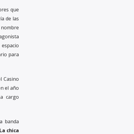
ores que
ía de las
a nombre
tagonista
n espacio
ario para
l Casino
n el año
 a cargo
a banda
La chica