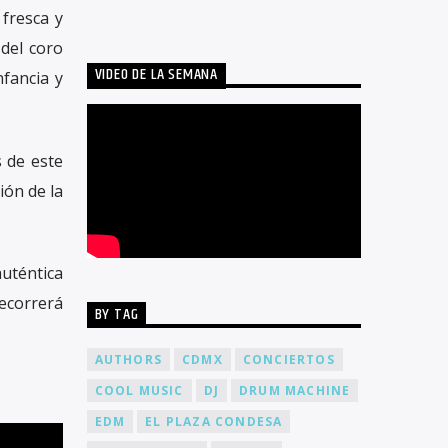
 fresca y
 del coro
VIDEO DE LA SEMANA
nfancia y
 de este
ión de la
auténtica
recorrerá
BY TAG
AUTHORS
CDMX
CONCIERTOS
COOL MUSIC
DJ
DRUM MACHINE
EDM
EL PLAZA CONDESA