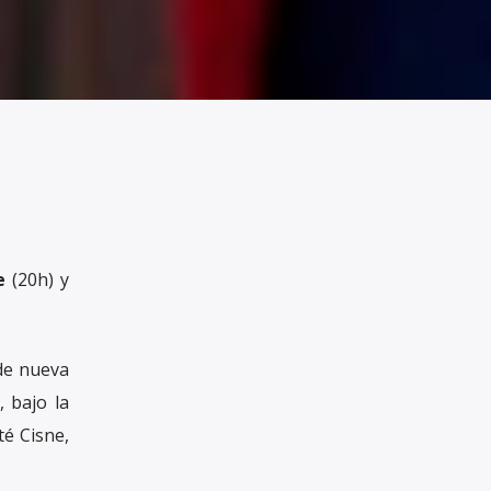
e
(20h) y
 de nueva
, bajo la
é Cisne,