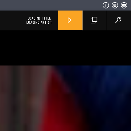
LOADING TITLE
LOADING ARTIST
RadioAlternativo Live