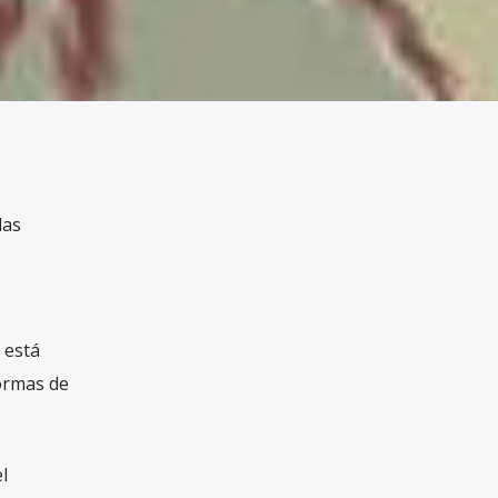
las
 está
formas de
l