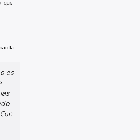
a, que
arilla:
o es
e
las
ndo
 Con