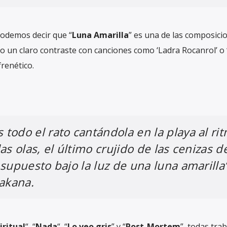
podemos decir que “
Luna Amarilla
” es una de las composic
 un claro contraste con canciones como ‘Ladra Rocanrol’ o ‘
renético.
todo el rato cantándola en la playa al ri
as olas, el último crujido de las cenizas d
supuesto bajo la luz de una luna amarilla”
akana.
iritual
“, “
Nada
“, “
Lo veo gris
” y “
Post-Mortem
”, todas tra