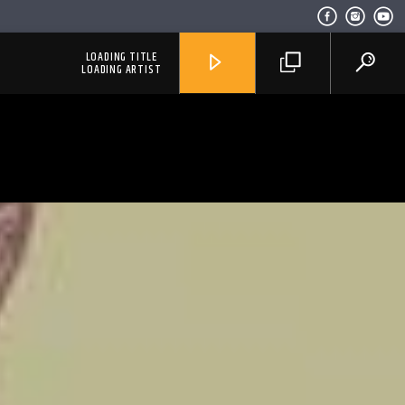
LOADING TITLE
LOADING ARTIST
RadioAlternativo Live