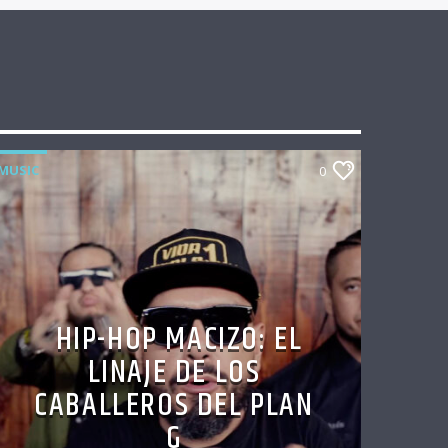
MUSIC
0
HIP-HOP MACIZO: EL
LINAJE DE LOS
CABALLEROS DEL PLAN
G