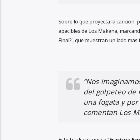
Sobre lo que proyecta la canción, 
apacibles de Los Makana, marcando
Final?’, que muestran un lado más f
“Nos imaginamos 
del golpeteo de l
una fogata y por 
comentan Los M
Este track se suma a “
Fractura Esp