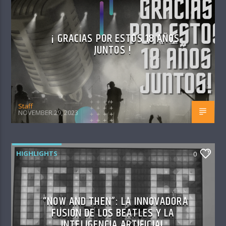
¡ GRACIAS POR ESTOS 18 AÑOS
JUNTOS !
Staff
NOVEMBER 29, 2023
HIGHLIGHTS
0
“NOW AND THEN”: LA INNOVADORA
FUSIÓN DE LOS BEATLES Y LA
INTELIGENCIA ARTIFICIAL