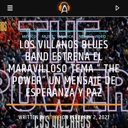
MEXICO
MUSIC
MUSICA
NEWS
VIDEO
LOS VILLANOS BLUES
BAND ESTRENA EL
MARAVILLOSO TEMA “ THE
POWER” UN MENSAJE DE
ESPERANZA Y PAZ
CURRENT TRACK
TITLE
WRITTEN BY
STAFF
ON FEBRUARY 2, 2021
ARTIST