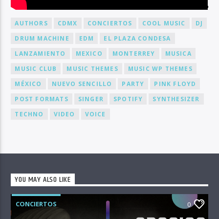
BY TAG
AUTHORS
CDMX
CONCIERTOS
COOL MUSIC
DJ
DRUM MACHINE
EDM
EL PLAZA CONDESA
LANZAMIENTO
MEXICO
MONTERREY
MUSICA
MUSIC CLUB
MUSIC THEMES
MUSIC WP THEMES
MÉXICO
NUEVO SENCILLO
PARTY
PINK FLOYD
POST FORMATS
SINGER
SPOTIFY
SYNTHESIZER
TECHNO
VIDEO
VOICE
YOU MAY ALSO LIKE
CONCIERTOS
0