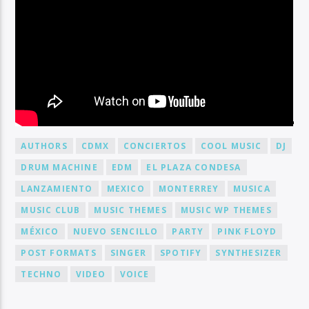
BY TAG
AUTHORS
CDMX
CONCIERTOS
COOL MUSIC
DJ
DRUM MACHINE
EDM
EL PLAZA CONDESA
LANZAMIENTO
MEXICO
MONTERREY
MUSICA
MUSIC CLUB
MUSIC THEMES
MUSIC WP THEMES
MÉXICO
NUEVO SENCILLO
PARTY
PINK FLOYD
POST FORMATS
SINGER
SPOTIFY
SYNTHESIZER
TECHNO
VIDEO
VOICE