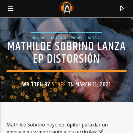
MUSIC
MUSICA
NEWS
VIDEO
MATHILDE SOBRINO LANZA
EP DISTORSIÓN
WRITTEN BY
STAFF
ON MARCH 11, 2021
CURRENT TRACK
TITLE
Mathilde Sobrino huyó de Júpiter para dar un
ARTIST
mensaje muy importante a los terrícolas: SÉ