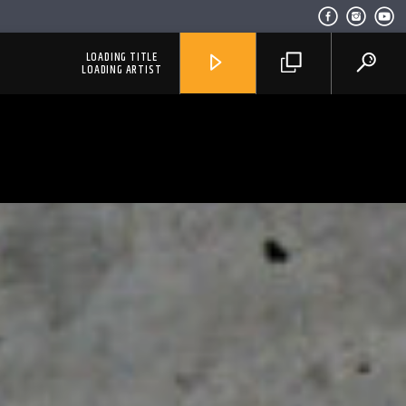
LOADING TITLE
LOADING ARTIST
RadioAlternativo Live