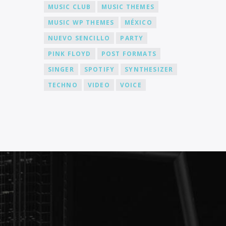
MUSIC CLUB
MUSIC THEMES
MUSIC WP THEMES
MÉXICO
NUEVO SENCILLO
PARTY
PINK FLOYD
POST FORMATS
SINGER
SPOTIFY
SYNTHESIZER
TECHNO
VIDEO
VOICE