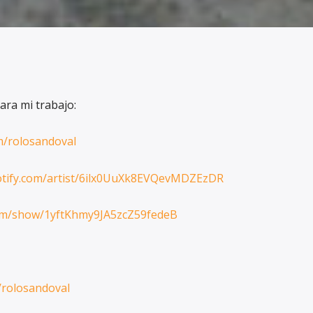
ara mi trabajo:
m/rolosandoval
potify.com/artist/6ilx0UuXk8EVQevMDZEzDR
com/show/1yftKhmy9JA5zcZ59fedeB
e/rolosandoval