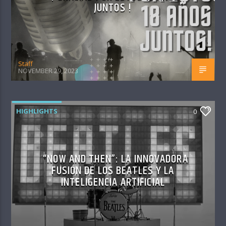
JUNTOS !
Staff
NOVEMBER 29, 2023
HIGHLIGHTS
0
“NOW AND THEN”: LA INNOVADORA
FUSIÓN DE LOS BEATLES Y LA
INTELIGENCIA ARTIFICIAL