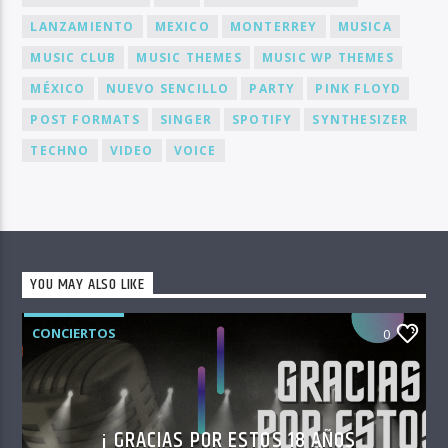
LANZAMIENTO
MEXICO
MONTERREY
MUSICA
MUSIC CLUB
MUSIC THEMES
MUSIC WP THEMES
MÉXICO
NUEVO SENCILLO
PARTY
PINK FLOYD
POST FORMATS
SINGER
SPOTIFY
SYNTHESIZER
TECHNO
VIDEO
VOICE
YOU MAY ALSO LIKE
CONCIERTOS
0
¡ GRACIAS POR ESTOS 18 AÑOS