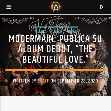
MUSIC
MUSICA
NEWS
MODERMAIN: PUBLICA SU
ÁLBUM DEBUT, “THE
BEAUTIFUL LOVE.”
WRITTEN BY
STAFF
ON SEPTEMBER 22, 2020
CURRENT TRACK
TITLE
ARTIST