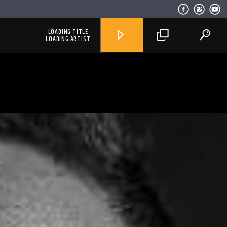
LOADING TITLE
LOADING ARTIST
RadioAlternativo Live