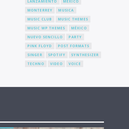
LANZAMIENTO
MEXICO
MONTERREY
MUSICA
MUSIC CLUB
MUSIC THEMES
MUSIC WP THEMES
MÉXICO
NUEVO SENCILLO
PARTY
PINK FLOYD
POST FORMATS
SINGER
SPOTIFY
SYNTHESIZER
TECHNO
VIDEO
VOICE