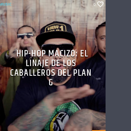
MUSIC
0
HIP-HOP MACIZO: EL
LINAJE DE LOS
CABALLEROS DEL PLAN
G