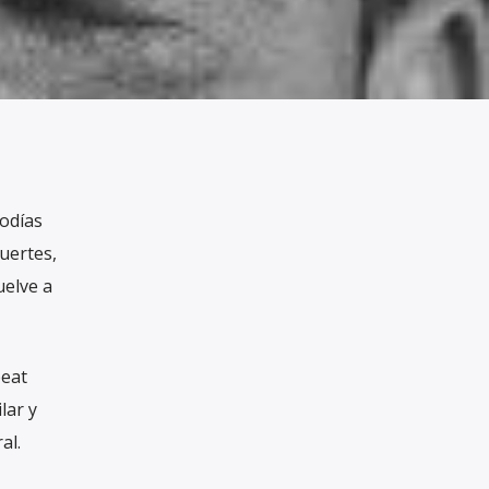
odías
uertes,
uelve a
beat
lar y
al.