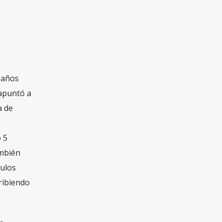
 años
 apuntó a
a de
 5
ambién
culos
ribiendo