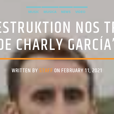
MUSIC
MUSICA
NEWS
VIDEO
STRUKTION NOS T
DE CHARLY GARCÍA
WRITTEN BY
STAFF
ON FEBRUARY 11, 2021