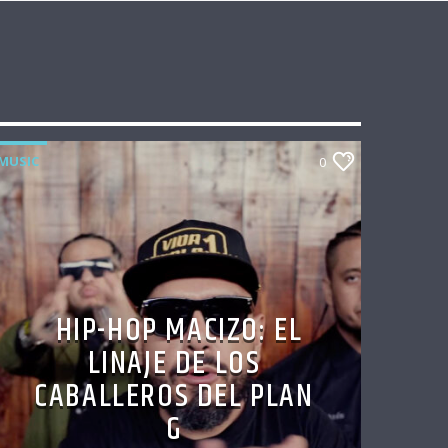
MUSIC
0
HIP-HOP MACIZO: EL
LINAJE DE LOS
CABALLEROS DEL PLAN
G