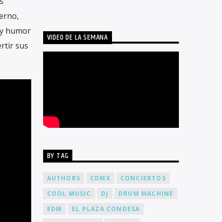
s
erno,
 y humor
VIDEO DE LA SEMANA
rtir sus
BY TAG
AUTHORS
CDMX
CONCIERTOS
COOL MUSIC
DJ
DRUM MACHINE
EDM
EL PLAZA CONDESA