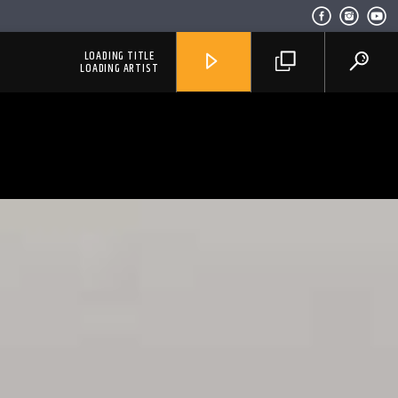
LOADING TITLE
LOADING ARTIST
RadioAlternativo Live