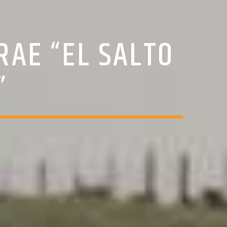
RAE “EL SALTO
”