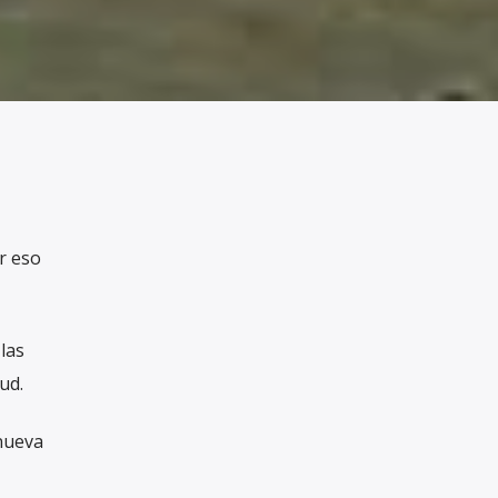
r eso
las
ud.
 nueva