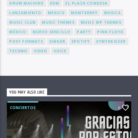
DRUM MACHINE
EDM
EL PLAZA CONDESA
LANZAMIENTO
MEXICO
MONTERREY
MUSICA
MUSIC CLUB
MUSIC THEMES
MUSIC WP THEMES
MÉXICO
NUEVO SENCILLO
PARTY
PINK FLOYD
POST FORMATS
SINGER
SPOTIFY
SYNTHESIZER
TECHNO
VIDEO
VOICE
YOU MAY ALSO LIKE
CONCIERTOS
0