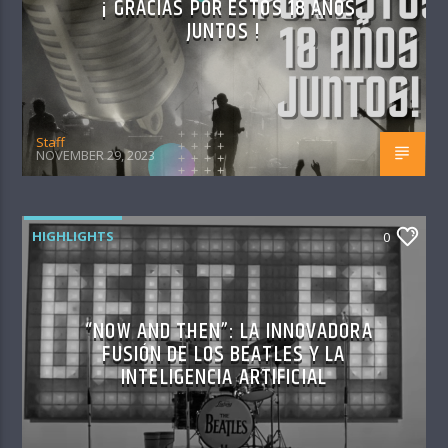
¡ GRACIAS POR ESTOS 18 AÑOS
JUNTOS !
Staff
NOVEMBER 29, 2023
HIGHLIGHTS
0
“NOW AND THEN”: LA INNOVADORA
FUSIÓN DE LOS BEATLES Y LA
INTELIGENCIA ARTIFICIAL