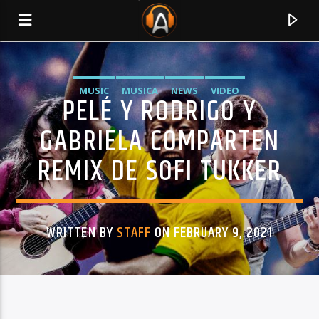
MUSIC
MUSICA
NEWS
VIDEO
PELÉ Y RODRIGO Y
GABRIELA COMPARTEN
REMIX DE SOFI TUKKER
WRITTEN BY
STAFF
ON FEBRUARY 9, 2021
CURRENT TRACK
TITLE
ARTIST