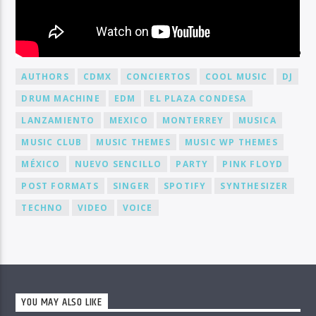
BY TAG
AUTHORS
CDMX
CONCIERTOS
COOL MUSIC
DJ
DRUM MACHINE
EDM
EL PLAZA CONDESA
LANZAMIENTO
MEXICO
MONTERREY
MUSICA
MUSIC CLUB
MUSIC THEMES
MUSIC WP THEMES
MÉXICO
NUEVO SENCILLO
PARTY
PINK FLOYD
POST FORMATS
SINGER
SPOTIFY
SYNTHESIZER
TECHNO
VIDEO
VOICE
YOU MAY ALSO LIKE