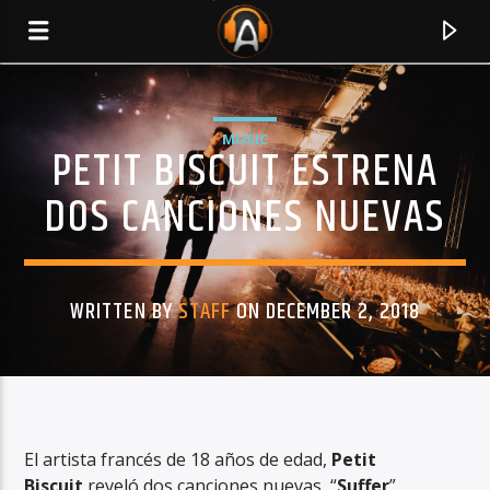
MUSIC
PETIT BISCUIT ESTRENA
DOS CANCIONES NUEVAS
WRITTEN BY
STAFF
ON DECEMBER 2, 2018
CURRENT TRACK
TITLE
El artista francés de 18 años de edad,
Petit
ARTIST
Biscuit
reveló dos canciones nuevas, “
Suffer
”