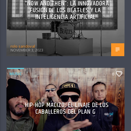
“NOW AND THEN”: LA INNOVADORA
FUSIÓN DE LOS BEATLES Y LA
INTELIGENCIA ARTIFICIAL
rolo sandoval
NOVEMBER 3, 2023
MUSIC
0
HIP-HOP MACIZO: EL LINAJE DE LOS
CABALLEROS DEL PLAN G