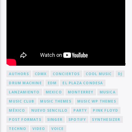
BY TAG
AUTHORS
CDMX
CONCIERTOS
COOL MUSIC
DJ
DRUM MACHINE
EDM
EL PLAZA CONDESA
LANZAMIENTO
MEXICO
MONTERREY
MUSICA
MUSIC CLUB
MUSIC THEMES
MUSIC WP THEMES
MÉXICO
NUEVO SENCILLO
PARTY
PINK FLOYD
POST FORMATS
SINGER
SPOTIFY
SYNTHESIZER
TECHNO
VIDEO
VOICE