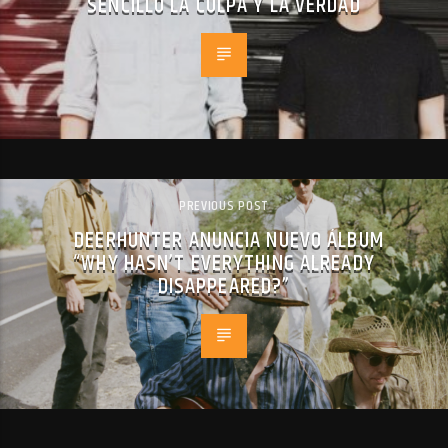
SENCILLO LA CULPA Y LA VERDAD
PREVIOUS POST
DEERHUNTER ANUNCIA NUEVO ÁLBUM
“WHY HASN’T EVERYTHING ALREADY
DISAPPEARED?”