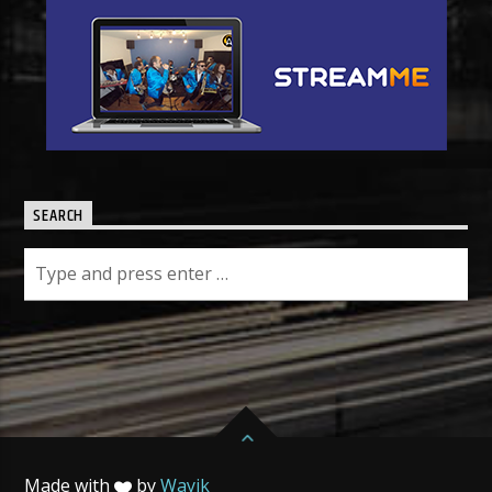
SEARCH
Made with
by
Wayik