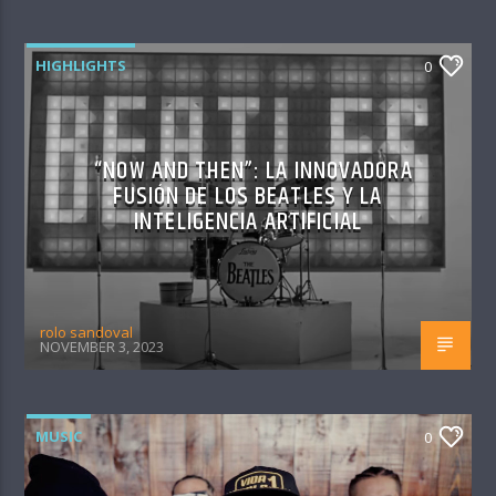
HIGHLIGHTS
0
“NOW AND THEN”: LA INNOVADORA
FUSIÓN DE LOS BEATLES Y LA
INTELIGENCIA ARTIFICIAL
rolo sandoval
NOVEMBER 3, 2023
MUSIC
0