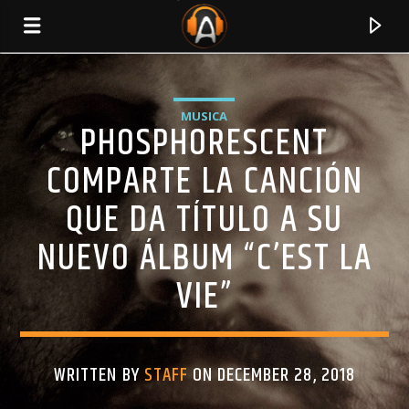
MUSICA
PHOSPHORESCENT
COMPARTE LA CANCIÓN
QUE DA TÍTULO A SU
NUEVO ÁLBUM “C’EST LA
VIE”
CURRENT TRACK
TITLE
WRITTEN BY
STAFF
ON DECEMBER 28, 2018
ARTIST