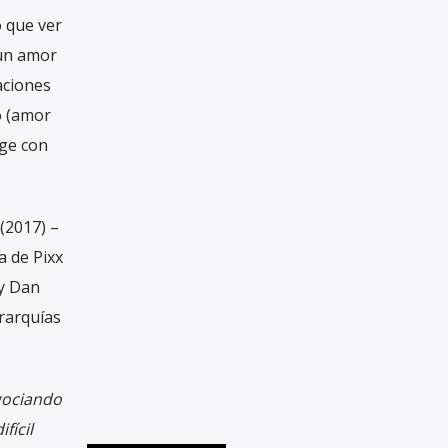
 que ver
 un amor
aciones
o (amor
nge con
(2017) –
a de Pixx
 y Dan
erarquías
ociando
fícil