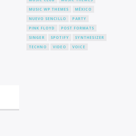
MUSIC WP THEMES
MÉXICO
NUEVO SENCILLO
PARTY
PINK FLOYD
POST FORMATS
SINGER
SPOTIFY
SYNTHESIZER
TECHNO
VIDEO
VOICE