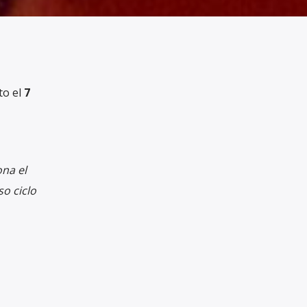
o el
7
na el
so ciclo