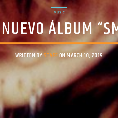
MUSIC
 NUEVO ÁLBUM “S
WRITTEN BY
STAFF
ON MARCH 10, 2019