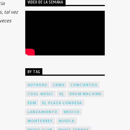
VIDEO DE LA SEMANA
cia
, tal vez
 veces
BY TAG
AUTHORS
CDMX
CONCIERTOS
COOL MUSIC
DJ
DRUM MACHINE
EDM
EL PLAZA CONDESA
LANZAMIENTO
MEXICO
MONTERREY
MUSICA
MUSIC CLUB
MUSIC THEMES