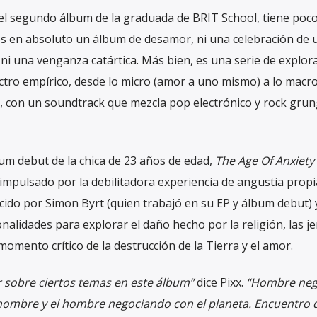
del segundo álbum de la graduada de BRIT School, tiene poco
s en absoluto un álbum de desamor, ni una celebración de
i una venganza catártica. Más bien, es una serie de explor
ctro empírico, desde lo micro (amor a uno mismo) a lo macr
a), con un soundtrack que mezcla pop electrónico y rock gru
bum debut de la chica de 23 años de edad,
The Age Of Anxiety
impulsado por la debilitadora experiencia de angustia propi
cido por Simon Byrt (quien trabajó en su EP y álbum debut)
nalidades para explorar el daño hecho por la religión, las j
omento crítico de la destrucción de la Tierra y el amor.
r sobre ciertos temas en este álbum”
dice Pixx.
“Hombre neg
hombre y el hombre negociando con el planeta. Encuentro di