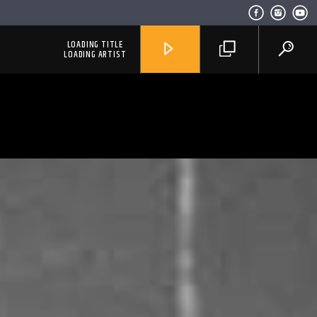
LOADING TITLE
LOADING ARTIST
RadioAlternativo Live