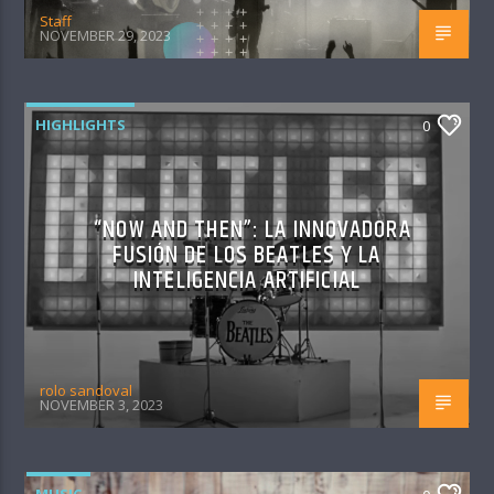
Staff
NOVEMBER 29, 2023
HIGHLIGHTS
0
“NOW AND THEN”: LA INNOVADORA
FUSIÓN DE LOS BEATLES Y LA
INTELIGENCIA ARTIFICIAL
rolo sandoval
NOVEMBER 3, 2023
MUSIC