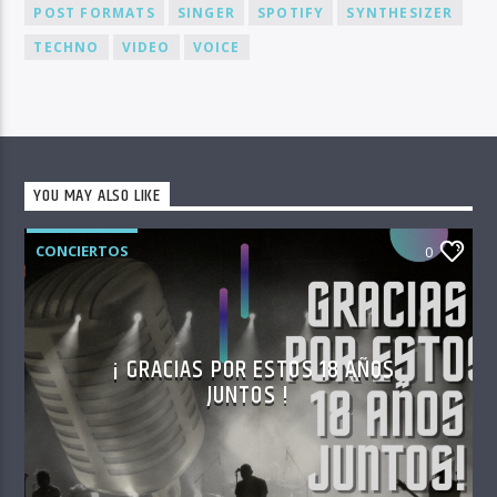
POST FORMATS
SINGER
SPOTIFY
SYNTHESIZER
TECHNO
VIDEO
VOICE
YOU MAY ALSO LIKE
CONCIERTOS
0
¡ GRACIAS POR ESTOS 18 AÑOS
JUNTOS !