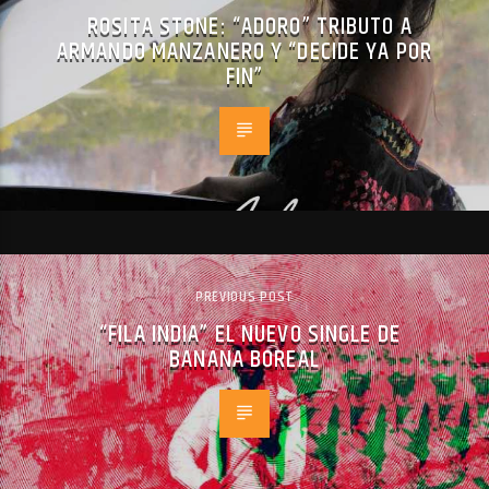
ROSITA STONE: “ADORO” TRIBUTO A
ARMANDO MANZANERO Y “DECIDE YA POR
FIN”
PREVIOUS POST
“FILA INDIA” EL NUEVO SINGLE DE
BANANA BOREAL