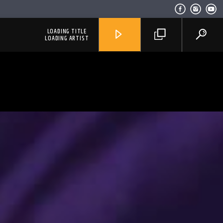
LOADING TITLE
LOADING ARTIST
RadioAlternativo Live