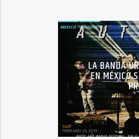
MEXICO
MUSICA
LA BANDA U
EN MÉXICO S
PR
Staff
FEBRUARY 20, 2019