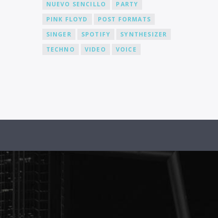
NUEVO SENCILLO
PARTY
PINK FLOYD
POST FORMATS
SINGER
SPOTIFY
SYNTHESIZER
TECHNO
VIDEO
VOICE