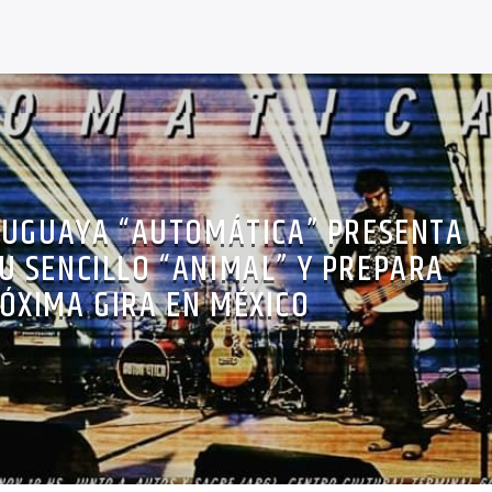
RUGUAYA “AUTOMÁTICA” PRESENTA
U SENCILLO “ANIMAL” Y PREPARA
ÓXIMA GIRA EN MÉXICO