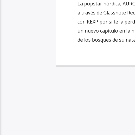
La popstar nórdica, AURO
a través de Glassnote Rec
con KEXP por si te la per
un nuevo capítulo en la 
de los bosques de su nata