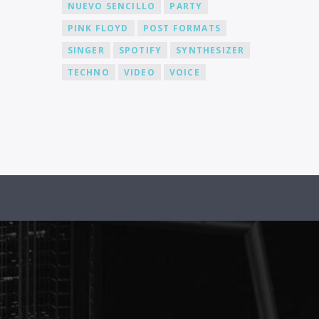
NUEVO SENCILLO
PARTY
PINK FLOYD
POST FORMATS
SINGER
SPOTIFY
SYNTHESIZER
TECHNO
VIDEO
VOICE