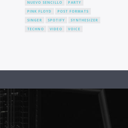
NUEVO SENCILLO
PARTY
PINK FLOYD
POST FORMATS
SINGER
SPOTIFY
SYNTHESIZER
TECHNO
VIDEO
VOICE