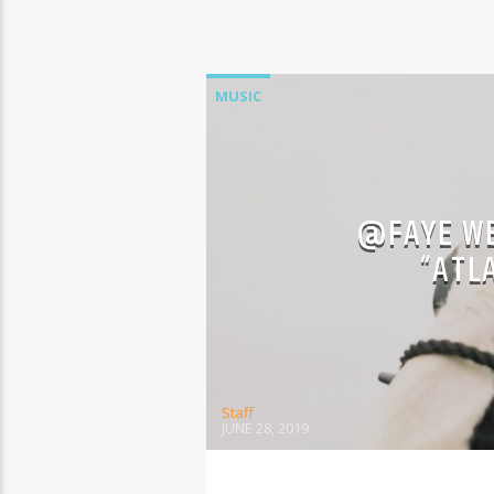
MUSIC
@FAYE WE
“ATL
Staff
JUNE 28, 2019