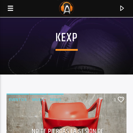
KEXP
EVENTOS
MUSIC
NEWS
0
CURRENT TRACK
TITLE
ARTIST
NO TE PIERDAS LA SESIÓN DE