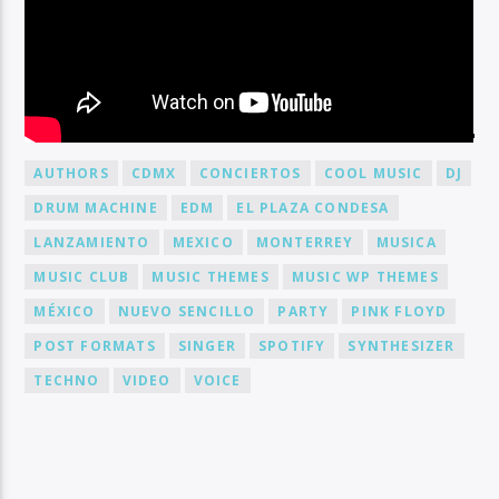
BY TAG
AUTHORS
CDMX
CONCIERTOS
COOL MUSIC
DJ
DRUM MACHINE
EDM
EL PLAZA CONDESA
LANZAMIENTO
MEXICO
MONTERREY
MUSICA
MUSIC CLUB
MUSIC THEMES
MUSIC WP THEMES
MÉXICO
NUEVO SENCILLO
PARTY
PINK FLOYD
POST FORMATS
SINGER
SPOTIFY
SYNTHESIZER
TECHNO
VIDEO
VOICE