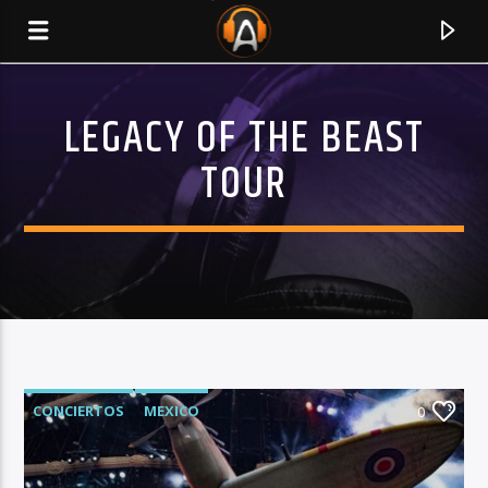
LEGACY OF THE BEAST
TOUR
CURRENT TRACK
CONCIERTOS
MEXICO
0
TITLE
ARTIST