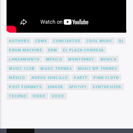
BY TAG
AUTHORS
CDMX
CONCIERTOS
COOL MUSIC
DJ
DRUM MACHINE
EDM
EL PLAZA CONDESA
LANZAMIENTO
MEXICO
MONTERREY
MUSICA
MUSIC CLUB
MUSIC THEMES
MUSIC WP THEMES
MÉXICO
NUEVO SENCILLO
PARTY
PINK FLOYD
POST FORMATS
SINGER
SPOTIFY
SYNTHESIZER
TECHNO
VIDEO
VOICE