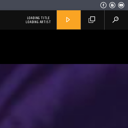
LOADING TITLE
LOADING ARTIST
RadioAlternativo Live