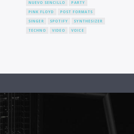
NUEVO SENCILLO
PARTY
PINK FLOYD
POST FORMATS
SINGER
SPOTIFY
SYNTHESIZER
TECHNO
VIDEO
VOICE