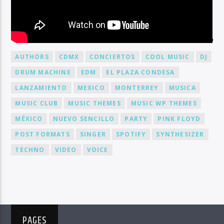
BY TAG
AUTHORS
CDMX
CONCIERTOS
COOL MUSIC
DJ
DRUM MACHINE
EDM
EL PLAZA CONDESA
LANZAMIENTO
MEXICO
MONTERREY
MUSICA
MUSIC CLUB
MUSIC THEMES
MUSIC WP THEMES
MÉXICO
NUEVO SENCILLO
PARTY
PINK FLOYD
POST FORMATS
SINGER
SPOTIFY
SYNTHESIZER
TECHNO
VIDEO
VOICE
PAGES