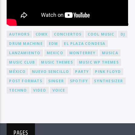
BY TAG
AUTHORS
CDMX
CONCIERTOS
COOL MUSIC
DJ
DRUM MACHINE
EDM
EL PLAZA CONDESA
LANZAMIENTO
MEXICO
MONTERREY
MUSICA
MUSIC CLUB
MUSIC THEMES
MUSIC WP THEMES
MÉXICO
NUEVO SENCILLO
PARTY
PINK FLOYD
POST FORMATS
SINGER
SPOTIFY
SYNTHESIZER
TECHNO
VIDEO
VOICE
PAGES