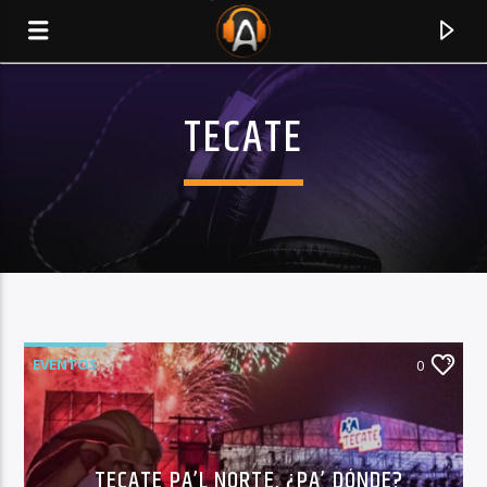
TECATE
EVENTOS
0
CURRENT TRACK
TITLE
ARTIST
TECATE PA’L NORTE, ¿PA’ DÓNDE?