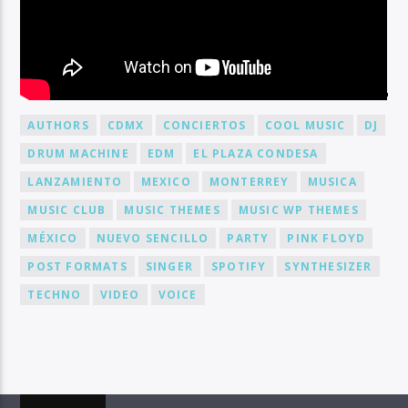
BY TAG
AUTHORS
CDMX
CONCIERTOS
COOL MUSIC
DJ
DRUM MACHINE
EDM
EL PLAZA CONDESA
LANZAMIENTO
MEXICO
MONTERREY
MUSICA
MUSIC CLUB
MUSIC THEMES
MUSIC WP THEMES
MÉXICO
NUEVO SENCILLO
PARTY
PINK FLOYD
POST FORMATS
SINGER
SPOTIFY
SYNTHESIZER
TECHNO
VIDEO
VOICE